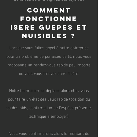
Comment
Fonctionne
isere guepes et
nuisibles ?
Lorsque vous faites appel à notre entreprise
pour un problème de punaises de lit, nous vous
proposons un rendez-vous rapide peu importe
où vous vous trouvez dans l'Isère.
Notre technicien se déplace alors chez vous
pour faire un état des lieux rapide (position du
ou des nids, confirmation de l'espèce présente,
technique à employer).
Nous vous confirmerons alors le montant du