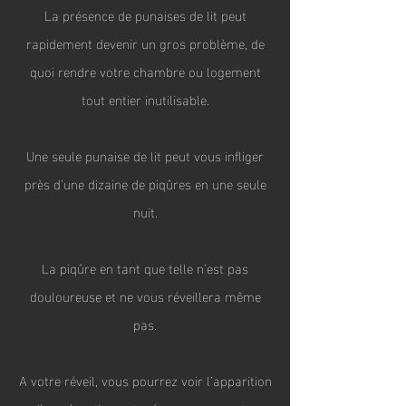
La présence de punaises de lit peut
rapidement devenir un gros problème, de
quoi rendre votre chambre ou logement
tout entier inutilisable.
Une seule punaise de lit peut vous infliger
près d’une dizaine de piqûres en une seule
nuit.
La piqûre en tant que telle n’est pas
douloureuse et ne vous réveillera même
pas.
A votre réveil, vous pourrez voir l’apparition