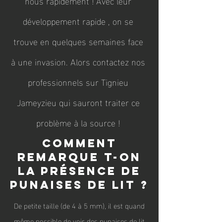
nous rapidement ! Avec leur
développement rapide , on se
trouve en quelques semaines face
à une invasion. Alors contactez nos
professionnels sur Tignieu
Jameyzieu qui sauront traiter ce
problème à la source !
Comment
remarque t-o
n
la présence de
punaises de lit ?
D
e petite taille (de 4 à 5 mm), il est quand
même possible de voir des punaises de lit