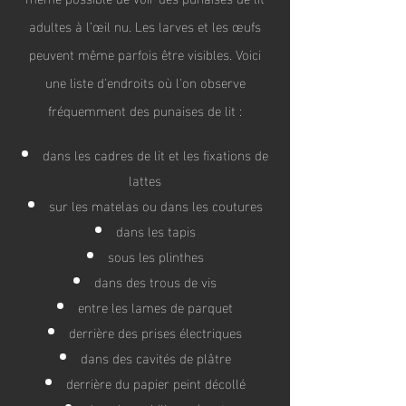
adultes à l’œil nu. Les larves et les œufs
peuvent même parfois être visibles. Voici
une liste d'endroits où l'on observe
fréquemment des punaises de lit :
dans les cadres de lit et les fixations de
lattes
sur les matelas ou dans les coutures
dans les tapis
sous les plinthes
dans des trous de vis
entre les lames de parquet
derrière des prises électriques
dans des cavités de plâtre
derrière du papier peint décollé