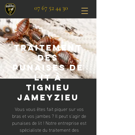
07 67 52 44 30
Traitement
des
punaises de
lit à
Tignieu
Jameyzieu
Vous vous êtes fait piquer sur vos
bras et vos jambes ? Il peut s'agir de
punaises de lit ! Notre entreprise est
spécialiste du traitement des