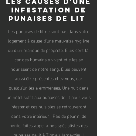
les causes d'une
infestation de
punaises de
lit
Les punaises de lit ne sont pas dans votre
logement à cause d'une mauvaise hygiène
ou d'un manque de propreté. Elles sont là,
car des humains y vivent et elles se
nourissent de notre sang. Elles peuvent
aussi être présentes chez vous, car
quelqu'un les a emmenées. Une nuit dans
un hôtel suffit aux punaises de lit pour vous
infester et ces nuisibles se retrouveront
dans votre intérieur ! Pas de peur ni de
honte, faites appel à nos spécialistes des
punaises de lit à Tignieu Jameyzieu !