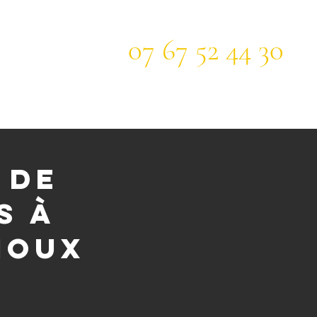
07 67 52 44 30
Confidentialité
 de
s à
noux