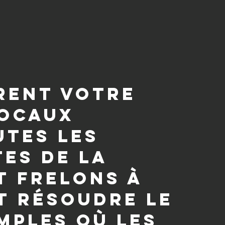
rent votre
locaux
utes les
tes de la
t frelons à
t résoudre le
mples où les