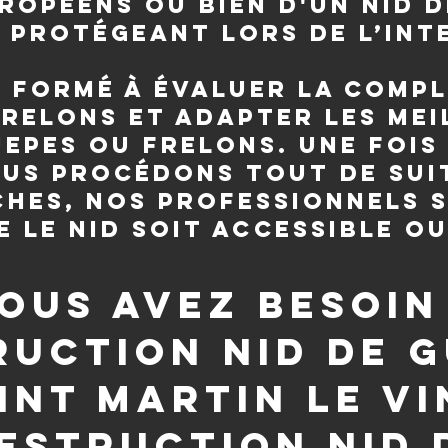
ropéens ou bien d'un nid d
 protégeant lors de l’int
t formé à évaluer la compl
frelons et adapter les me
epes ou frelons. Une fois
ous procédons tout de suit
ches, nos professionnels 
 le nid soit accessible ou
vous avez besoin 
ruction nid de 
int Martin le V
estruction nid 