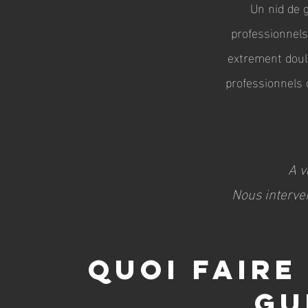
Un nid de 
professionnels
extrement doulo
professionnels 
A v
Nous interven
quoi faire
gu