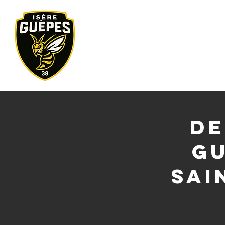
Accueil
De
Bouton
gu
Sai