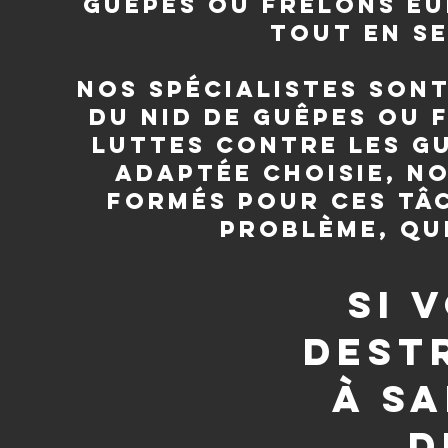
guêpes ou frelons eu
tout en se
Nos spécialistes son
du nid de guêpes ou 
luttes contre les gu
adaptée choisie, n
Formés pour ces tâ
problème, que
si 
dest
à Sa
d