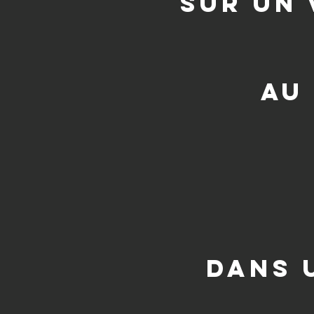
sur un 
au
dans 