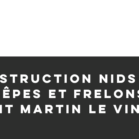
Tarifs
Contact
Blog
struction nids
êpes et frelon
nt Martin le Vi