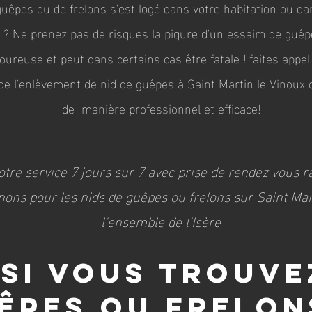
guêpes ou de frelons s'est logé dans votre habitation ou da
 ? Ne prenez pas de risques la piqure d'un essaim de guêp
ureuse et peut dans certains cas être fatale ! faites appe
de l'enlèvement de nid de guêpes à Saint Martin le Vinoux 
de manière professionnel et efficace!
otre service 7 jours sur 7 avec prise de rendez vous r
ons pour les nids de guêpes ou frelons sur Saint Mart
l'ensemble de l'Isère
 si vous trouve
êpes ou frelon