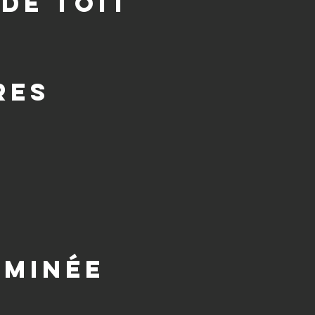
de toit
res
eminée