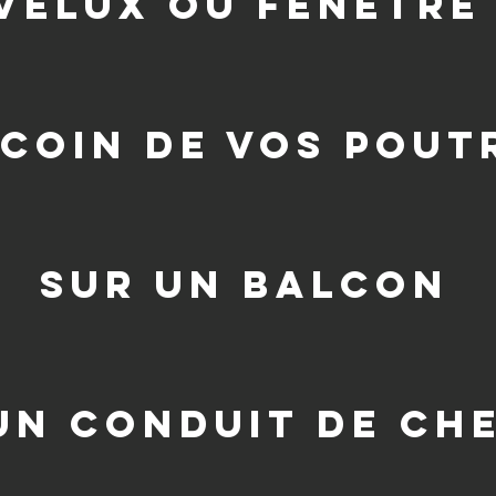
velux ou fenetre 
 coin de vos pout
sur un balcon
un conduit de ch