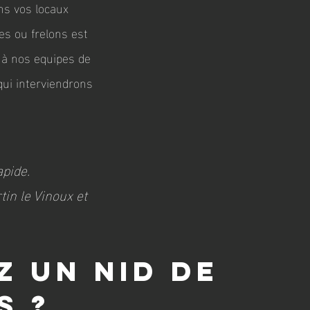
ns vos locaux
es ou frelons est
l à nos equipes de
qui interviendrons
apide.
in le Vinoux et
z un nid de
s ?