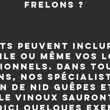
frelons ?
ts peuvent inclu
ile ou même vos 
ionnels. Dans to
ns, nos spécialis
n de nid guêpes e
 le Vinoux sauron
oici quelques exe