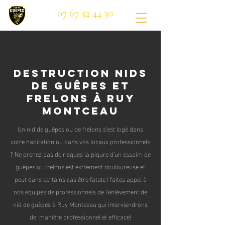
07 67 52 44 30
Bouton
Destruction nids
de guêpes et
frelons à Ruy
Montceau
Un nid de guêpes ou de frelons s'est logé dans
votre habitation ou dans vos locaux professionnels
? Ne prenez pas de risques la piqure d'un essaim de
guêpes ou frelons est extrement douloureuse et
peut dans certains cas être fatale ! faites appel à
nos equipes de professionnels de l'enlèvement de
nid de guêpes à Ruy Montceau qui interviendrons
de manière professionnel et efficace!