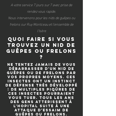
A votre service 7 jours sur 7 avec prise de
rendez vous rapide.
Nous intervenons pour les nids de guêpes ou
frelons sur Ruy Montceau et l'ensemble de
l'Isère
quoi faire si vous
trouvez un nid de
guêpes ou frelons
?
Ne tentez jamais de vous
débarrasser d'un nid de
guêpes ou de frelons par
vos propres moyens. Ces
insectes ont un instinct
de défense très développé
! De multiples piqûres de
ces insectes pourraient
vous tuer. Tous les ans
des gens atterissent à
l'hopital suite à une
attaque d'essaim de
guêpes ou frelons.