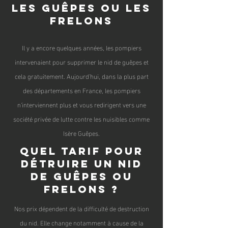
les guêpes ou les
frelons
Il y a encore quelques années, les pompiers
intervenaient pour supprimer le nid de guêpes et
cel
a gratuitement. Aujourd'hui, dans la plus part
des départeme
nts en France, les pompiers
n'interviennent plus et vous redirigent vers une
société privée de lutte contre les nuisibles comme
Isère Guêpes.
Quel tarif pour
détruire un nid
de guêpes ou
frelons ?
Nos prix dépendent de la difficulté de destruction
du nid. Elle change notamment à cause de la