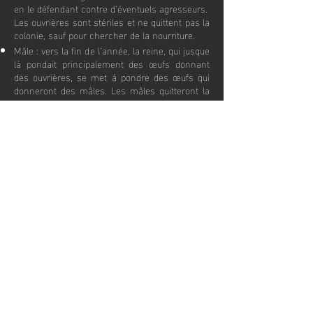
en le défendant contre d’éventuels agresseurs.
Les ouvrières sont stériles et ne quittent pas la
colonie, sauf pour chercher de la nourriture.
Mâle : vers la fin de l’année, la reine, qui jusque
là pondait principalement des œufs donnant
des ouvrières, se met à pondre des œufs qui
donneront des mâles. Les mâles quitteront la
colonie dans le seul but de féconder une
femelle.
Femelle non stérile : comme les mâles, les
femelles non stériles viennent au monde vers
la fin de l’année. Elles quittent la colonie dans
le but de s’accoupler.
Une fois fécondées, elles passent l’hiver et
deviendront des reines au printemps.
Durant l’hiver, certaines espèces peuvent
même se cacher sous la terre.
Comment
Fonctionne
isere guepes ?
Lorsque vous faites appel à notre entreprise