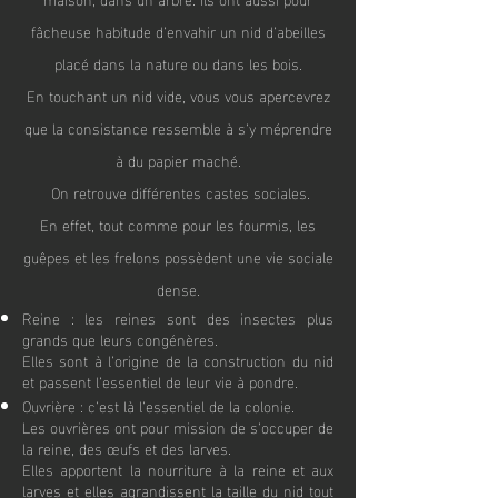
fâcheuse habitude d’envahir un nid d’abeilles
placé dans la nature ou dans les bois.
En touchant un nid vide, vous vous apercevrez
que la consistance ressemble à s’y méprendr
e
à du papier maché.
On retrouve différentes castes sociales.
En effet, tout comme pour les fourmis, les
guêpes et les frelons possèdent une vie sociale
dense.
Reine : les reines sont des insectes plus
grands que leurs congénères.
Elles sont à l’origine de la construction du nid
et passent l’essentiel de leur vie à pondre.
Ouvrière : c’est là l’essentiel de la colonie.
Les ouvrières ont pour mission de s’occuper de
la reine, des œufs et des larves.
Elles apportent la nourriture à la reine et aux
larves et elles agrandissent la taille du nid tout