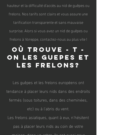
hauteur et la difficulté d'accès au nid de guêpes ou
frelons. Nos tarifs sont clairs et vous assure une
tarification transparente et sans mauvaise
surprise. Alors si vous avez un nid de guêpes ou
frelons à Voreppe, contactez-nous au plus vite !
Où trouve - t -
on les guepes et
les frelons?
Les guêpes et les frelons
européen
s ont
tendance à placer leurs nids dans des endroits
fermés (sous toitures, dans des cheminées,
etc) ou à l'abris du vent.
Les frelons asiatiques, quant à eux, n’hésitent
pas à placer leurs nids au coin de votre
maison, dans un arbre. Ils ont aussi pour