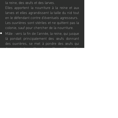
la reine, des œufs et des larves.
Elles apportent la nourriture à la reine et aux
larves et elles agrandissent la taille du nid tout
en le défendant contre d’éventuels agresseurs.
Les ouvrières sont stériles et ne quittent pas la
colonie, sauf pour chercher de la nourriture.
Mâle : vers la fin de l’année, la reine, qui jusque
là pondait principalement des œufs donnant
des ouvrières, se met à pondre des œufs qui
donneront des mâles. Les mâles quitteront la
colonie dans le seul but de féconder une
femelle.
Femelle non stérile : comme les mâles, les
femelles non stériles viennent au monde vers
la fin de l’année. Elles quittent la colonie dans
le but de s’accoupler.
Une fois fécondées, elles passent l’hiver et
deviendront des reines au printemps.
Durant l’hiver, certaines espèces peuvent
même se cacher sous la terre.
Comment
Fonctionne