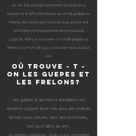
du nid. Elle change notamment à cause de la
hauteur et la difficulté d'accès au nid de guêpes ou
frelons. Nos tarifs sont clairs et vous assure une
tarification transparente et sans mauvaise
surprise. Alors si vous avez un nid de guêpes ou
frelons à Le Pont de Claix, contactez-nous au plus
vite !
Où trouve - t -
on les guepes et
les frelons?
Les guêpes et les frelons
européen
s ont
tendance à placer leurs nids dans des endroits
fermés (sous toitures, dans des cheminées,
etc) ou à l'abris du vent.
Les frelons asiatiques, quant à eux, n’hésitent