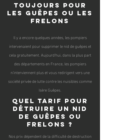
toujours pour
les guêpes ou les
frelons
Il y a encore quelques années, les pompiers
intervenaient pour supprimer le nid de guêpes et
cel
a gratuitement. Aujourd'hui, dans la plus part
des départeme
nts en France, les pompiers
n'interviennent plus et vous redirigent vers une
société privée de lutte contre les nuisibles comme
Isère Guêpes.
Quel tarif pour
détruire un nid
de guêpes ou
frelons ?
Nos prix dépendent de la difficulté de destruction