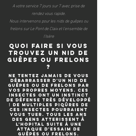
A votre service 7 jours sur 7 avec prise de
rendez vous rapide.
Nous intervenons pour les nids de guêpes ou
frelons sur Le Pont de Claix et l'ensemble de
l'Isère
quoi faire si vous
trouvez un nid de
guêpes ou frelons
?
Ne tentez jamais de vous
débarrasser d'un nid de
guêpes ou de frelons par
vos propres moyens. Ces
insectes ont un instinct
de défense très développé
! De multiples piqûres de
ces insectes pourraient
vous tuer. Tous les ans
des gens atterissent à
l'hopital suite à une
attaque d'essaim de
guêpes ou frelons.