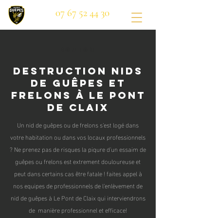
07 67 52 44 30
Bouton
Destruction nids
de guêpes et
frelons à Le Pont
de Claix
Un nid de guêpes ou de frelons s'est logé dans
votre habitation ou dans vos locaux professionnels
? Ne prenez pas de risques la piqure d'un essaim de
guêpes ou frelons est extrement douloureuse et
peut dans certains cas être fatale ! faites appel à
nos equipes de professionnels de l'enlèvement de
nid de guêpes à Le Pont de Claix qui interviendrons
de manière professionnel et efficace!