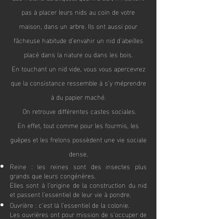
pas à placer leurs nids au coin de votre
maison, dans un arbre. Ils ont aussi pour
fâcheuse habitude d’envahir un nid d’abeilles
placé dans la nature ou dans les bois.
En touchant un nid vide, vous vous apercevrez
que la consistance ressemble à s’y méprendr
e
à du papier maché.
On retrouve différentes castes sociales.
En effet, tout comme pour les fourmis, les
guêpes et les frelons possèdent une vie sociale
dense.
Reine : les reines sont des insectes plus
grands que leurs congénères.
Elles sont à l’origine de la construction du nid
et passent l’essentiel de leur vie à pondre.
Ouvrière : c’est là l’essentiel de la colonie.
Les ouvrières ont pour mission de s’occuper de