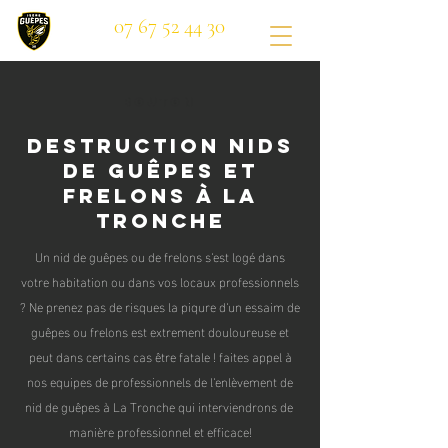
07 67 52 44 30
Bouton
Destruction nids
de guêpes et
frelons à La
Tronche
Un nid de guêpes ou de frelons s'est logé dans
votre habitation ou dans vos locaux professionnels
? Ne prenez pas de risques la piqure d'un essaim de
guêpes ou frelons est extrement douloureuse et
peut dans certains cas être fatale ! faites appel à
nos equipes de professionnels de l'enlèvement de
nid de guêpes à La Tronche qui interviendrons de
manière professionnel et efficace!