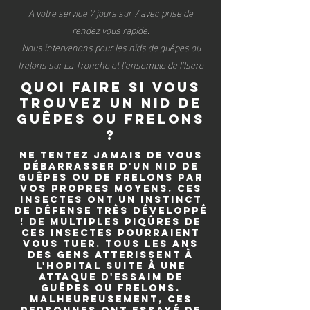
A votre service 7 jours sur 7 avec prise de
rendez vous rapide.
Nous intervenons pour les nids de guêpes ou
frelons sur La Tronche et l'ensemble de l'Isère
quoi faire si vous
trouvez un nid de
guêpes ou frelons
?
Ne tentez jamais de vous
débarrasser d'un nid de
guêpes ou de frelons par
vos propres moyens. Ces
insectes ont un instinct
de défense très développé
! De multiples piqûres de
ces insectes pourraient
vous tuer. Tous les ans
des gens atterissent à
l'hopital suite à une
attaque d'essaim de
guêpes ou frelons.
Malheureusement, ces