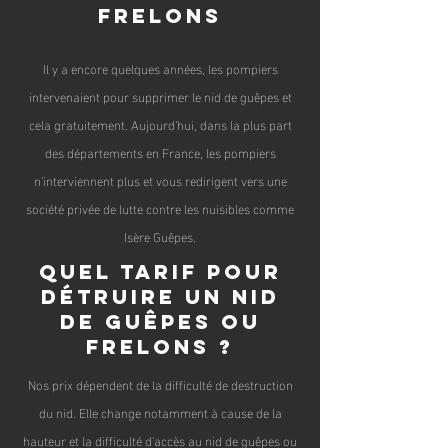
frelons
Il y a encore quelques années, les pompiers
intervenaient pour supprimer le nid de guêpes et
cel
a gratuitement. Aujourd'hui, dans la plus part
des départeme
nts en France, les pompiers
n'interviennent plus et vous redirigent vers une
société privée de lutte contre les nuisibles comme
Isère Guêpes.
Quel tarif pour
détruire un nid
de guêpes ou
frelons ?
Nos prix dépendent de la difficulté de destruction
du nid. Elle change notamment à cause de la
hauteur et la difficulté d'accès au nid de guêpes ou