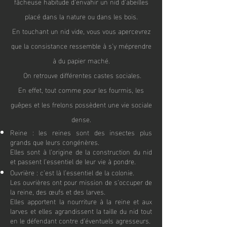
fâcheuse habitude d’envahir un nid d’abeilles
placé dans la nature ou dans les bois.
En touchant un nid vide, vous vous apercevrez
que la consistance ressemble à s’y méprendr
e
à du papier maché.
On retrouve différentes castes sociales.
En effet, tout comme pour les fourmis, les
guêpes et les frelons possèdent une vie sociale
dense.
Reine : les reines sont des insectes plus
grands que leurs congénères.
Elles sont à l’origine de la construction du nid
et passent l’essentiel de leur vie à pondre.
Ouvrière : c’est là l’essentiel de la colonie.
Les ouvrières ont pour mission de s’occuper de
la reine, des œufs et des larves.
Elles apportent la nourriture à la reine et aux
larves et elles agrandissent la taille du nid tout
en le défendant contre d’éventuels agresseurs.