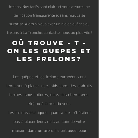
frelons. Nos tarifs sont clairs et vous assure une
tarification transparente et sans mauvaise
surprise. Alors si vous avez un nid de guêpes ou
frelons à La Tronche, contactez-nous au plus vite !
Où trouve - t -
on les guepes et
les frelons?
Les guêpes et les frelons
européen
s ont
tendance à placer leurs nids dans des endroits
fermés (sous toitures, dans des cheminées,
etc) ou à l'abris du vent.
Les frelons asiatiques, quant à eux, n’hésitent
pas à placer leurs nids au coin de votre
maison, dans un arbre. Ils ont aussi pour