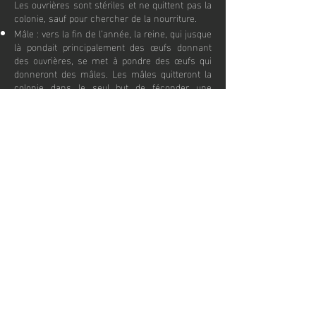
Les ouvrières sont stériles et ne quittent pas la
colonie, sauf pour chercher de la nourriture.
Mâle : vers la fin de l’année, la reine, qui jusque
là pondait principalement des œufs donnant
des ouvrières, se met à pondre des œufs qui
donneront des mâles. Les mâles quitteront la
colonie dans le seul but de féconder une
femelle.
Femelle non stérile : comme les mâles, les
femelles non stériles viennent au monde vers
la fin de l’année. Elles quittent la colonie dans
le but de s’accoupler.
Une fois fécondées, elles passent l’hiver et
deviendront des reines au printemps.
Durant l’hiver, certaines espèces peuvent
même se cacher sous la terre.
Comment
Fonctionne
isere guepes ?
Lorsque vous faites appel à notre entreprise