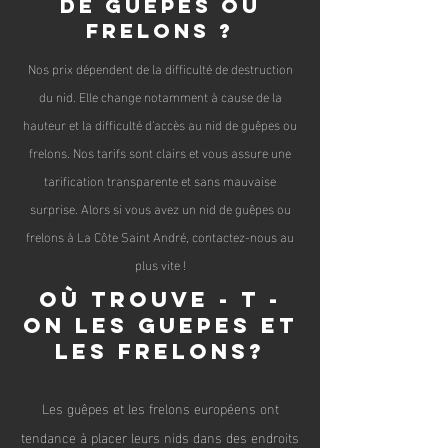
de guêpes ou
frelons ?
Nos prix dépendent de la difficulté de destruction
du nid. Elle change notamment à cause de la
hauteur et la difficulté d'accès au nid de guêpes ou
frelons. Nos tarifs sont clairs et vous assure une
tarification transparente et sans mauvaise
surprise. Alors si vous avez un nid de guêpes ou
frelons à La Côte Saint André, contactez-nous au
plus vite !
Où trouve - t -
on les guepes et
les frelons?
Les guêpes et les frelons
européen
s ont
tendance à placer leurs nids dans des endroits