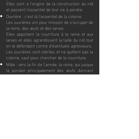
Elles sont à l’origine de la construction du nid
et passent l’essentiel de leur vie à pondre.
Ouvrière : c’est là l’essentiel de la colonie.
Les ouvrières ont pour mission de s’occuper de
la reine, des œufs et des larves.
Elles apportent la nourriture à la reine et aux
larves et elles agrandissent la taille du nid tout
en le défendant contre d’éventuels agresseurs.
Les ouvrières sont stériles et ne quittent pas la
colonie, sauf pour chercher de la nourriture.
Mâle : vers la fin de l’année, la reine, qui jusque
là pondait principalement des œufs donnant
des ouvrières, se met à pondre des œufs qui
donneront des mâles. Les mâles quitteront la
colonie dans le seul but de féconder une
femelle.
Femelle non stérile : comme les mâles, les
femelles non stériles viennent au monde vers
la fin de l’année. Elles quittent la colonie dans
le but de s’accoupler.
Une fois fécondées, elles passent l’hiver et
deviendront des reines au printemps.
Durant l’hiver, certaines espèces peuvent