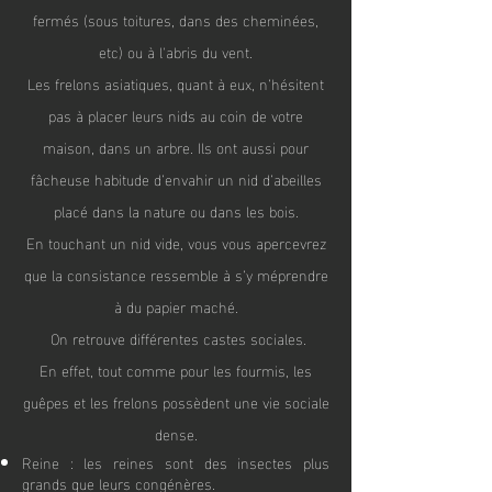
fermés (sous toitures, dans des cheminées,
etc) ou à l'abris du vent.
Les frelons asiatiques, quant à eux, n’hésitent
pas à placer leurs nids au coin de votre
maison, dans un arbre. Ils ont aussi pour
fâcheuse habitude d’envahir un nid d’abeilles
placé dans la nature ou dans les bois.
En touchant un nid vide, vous vous apercevrez
que la consistance ressemble à s’y méprendr
e
à du papier maché.
On retrouve différentes castes sociales.
En effet, tout comme pour les fourmis, les
guêpes et les frelons possèdent une vie sociale
dense.
Reine : les reines sont des insectes plus
grands que leurs congénères.