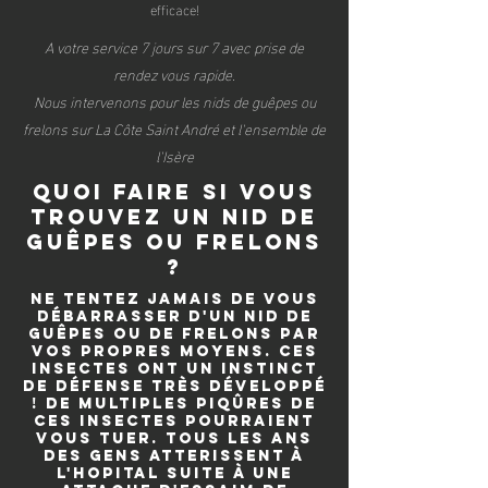
efficace!
A votre service 7 jours sur 7 avec prise de
rendez vous rapide.
Nous intervenons pour les nids de guêpes ou
frelons sur La Côte Saint André et l'ensemble de
l'Isère
quoi faire si vous
trouvez un nid de
guêpes ou frelons
?
Ne tentez jamais de vous
débarrasser d'un nid de
guêpes ou de frelons par
vos propres moyens. Ces
insectes ont un instinct
de défense très développé
! De multiples piqûres de
ces insectes pourraient
vous tuer. Tous les ans
des gens atterissent à
l'hopital suite à une