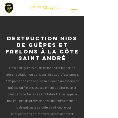
07 67 52 44 30
Bouton
Destruction nids
de guêpes et
frelons à La Côte
Saint André
Un nid de guêpes ou de frelons s'est logé dans
votre habitation ou dans vos locaux professionnels
? Ne prenez pas de risques la piqure d'un essaim de
guêpes ou frelons est extrement douloureuse et
peut dans certains cas être fatale ! faites appel à
nos equipes de professionnels de l'enlèvement de
nid de guêpes à La Côte Saint André qui
interviendrons de manière professionnel et