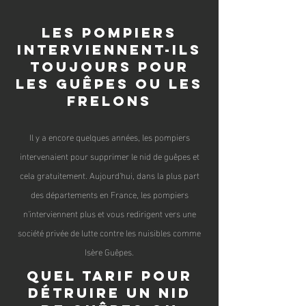
les pompiers
interviennent-ils
toujours pour
les guêpes ou les
frelons
Il y a encore quelques années, les pompiers
intervenaient pour supprimer le nid de guêpes et
cel
a gratuitement. Aujourd'hui, dans la plus part
des départeme
nts en France, les pompiers
n'interviennent plus et vous redirigent vers une
société privée de lutte contre les nuisibles comme
Isère Guêpes.
Quel tarif pour
détruire un nid