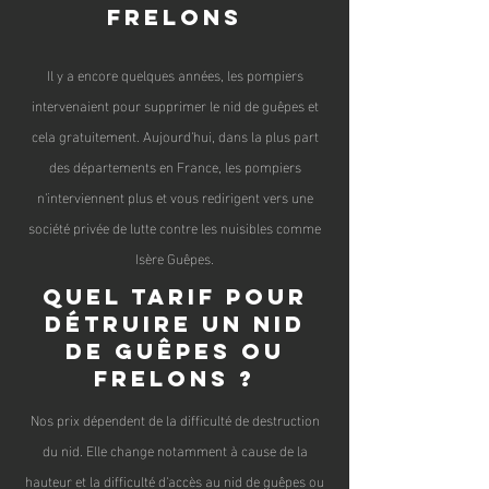
frelons
Il y a encore quelques années, les pompiers
intervenaient pour supprimer le nid de guêpes et
cel
a gratuitement. Aujourd'hui, dans la plus part
des départeme
nts en France, les pompiers
n'interviennent plus et vous redirigent vers une
société privée de lutte contre les nuisibles comme
Isère Guêpes.
Quel tarif pour
détruire un nid
de guêpes ou
frelons ?
Nos prix dépendent de la difficulté de destruction
du nid. Elle change notamment à cause de la
hauteur et la difficulté d'accès au nid de guêpes ou