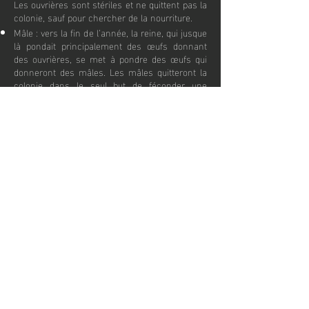
Les ouvrières sont stériles et ne quittent pas la
colonie, sauf pour chercher de la nourriture.
Mâle : vers la fin de l’année, la reine, qui jusque
là pondait principalement des œufs donnant
des ouvrières, se met à pondre des œufs qui
donneront des mâles. Les mâles quitteront la
colonie dans le seul but de féconder une
femelle.
Femelle non stérile : comme les mâles, les
femelles non stériles viennent au monde vers
la fin de l’année. Elles quittent la colonie dans
le but de s’accoupler.
Une fois fécondées, elles passent l’hiver et
deviendront des reines au printemps.
Durant l’hiver, certaines espèces peuvent
même se cacher sous la terre.
Comment
Fonctionne
isere guepes ?
Lorsque vous faites appel à notre entreprise