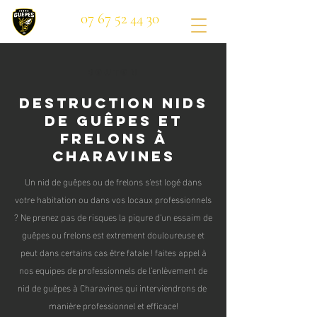
07 67 52 44 30
Bouton
Destruction nids
de guêpes et
frelons à
Charavines
Un nid de guêpes ou de frelons s'est logé dans
votre habitation ou dans vos locaux professionnels
? Ne prenez pas de risques la piqure d'un essaim de
guêpes ou frelons est extrement douloureuse et
peut dans certains cas être fatale ! faites appel à
nos equipes de professionnels de l'enlèvement de
nid de guêpes à Charavines qui interviendrons de
manière professionnel et efficace!