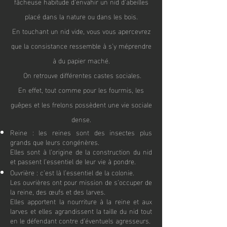
fâcheuse habitude d’envahir un nid d’abeilles
placé dans la nature ou dans les bois.
En touchant un nid vide, vous vous apercevrez
que la consistance ressemble à s’y méprendr
e
à du papier maché.
On retrouve différentes castes sociales.
En effet, tout comme pour les fourmis, les
guêpes et les frelons possèdent une vie sociale
dense.
Reine : les reines sont des insectes plus
grands que leurs congénères.
Elles sont à l’origine de la construction du nid
et passent l’essentiel de leur vie à pondre.
Ouvrière : c’est là l’essentiel de la colonie.
Les ouvrières ont pour mission de s’occuper de
la reine, des œufs et des larves.
Elles apportent la nourriture à la reine et aux
larves et elles agrandissent la taille du nid tout
en le défendant contre d’éventuels agresseurs.