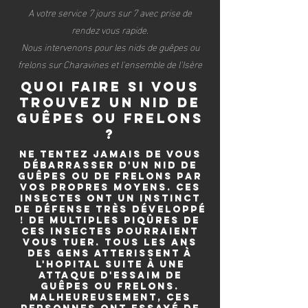
A votre service 7 jours sur 7 avec prise de
rendez vous rapide.
Nous intervenons pour les nids de guêpes ou
frelons sur Charavines et l'ensemble de l'Isère
quoi faire si vous
trouvez un nid de
guêpes ou frelons
?
Ne tentez jamais de vous
débarrasser d'un nid de
guêpes ou de frelons par
vos propres moyens. Ces
insectes ont un instinct
de défense très développé
! De multiples piqûres de
ces insectes pourraient
vous tuer. Tous les ans
des gens atterissent à
l'hopital suite à une
attaque d'essaim de
guêpes ou frelons.
Malheureusement, ces