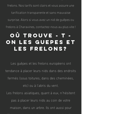
frelons. Nos tarifs sont clairs et vous assure une
tarification transparente et sans mauvaise
surprise. Alors si vous avez un nid de guêpes ou
frelons à Charavines, contactez-nous au plus vite !
Où trouve - t -
on les guepes et
les frelons?
Les guêpes et les frelons
européen
s ont
tendance à placer leurs nids dans des endroits
fermés (sous toitures, dans des cheminées,
etc) ou à l'abris du vent.
Les frelons asiatiques, quant à eux, n’hésitent
pas à placer leurs nids au coin de votre
maison, dans un arbre. Ils ont aussi pour