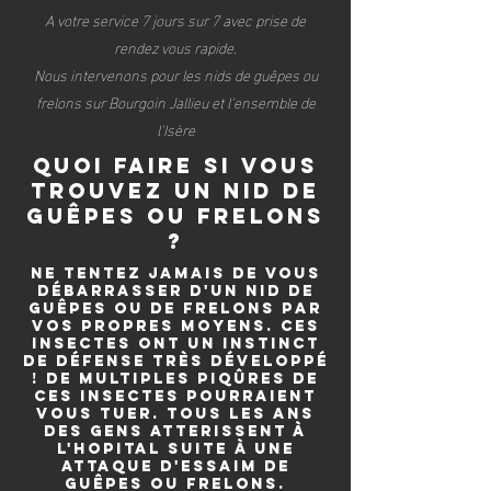
A votre service 7 jours sur 7 avec prise de
rendez vous rapide.
Nous intervenons pour les nids de guêpes ou
frelons sur Bourgoin Jallieu et l'ensemble de
l'Isère
quoi faire si vous
trouvez un nid de
guêpes ou frelons
?
Ne tentez jamais de vous
débarrasser d'un nid de
guêpes ou de frelons par
vos propres moyens. Ces
insectes ont un instinct
de défense très développé
! De multiples piqûres de
ces insectes pourraient
vous tuer. Tous les ans
des gens atterissent à
l'hopital suite à une
attaque d'essaim de
guêpes ou frelons.