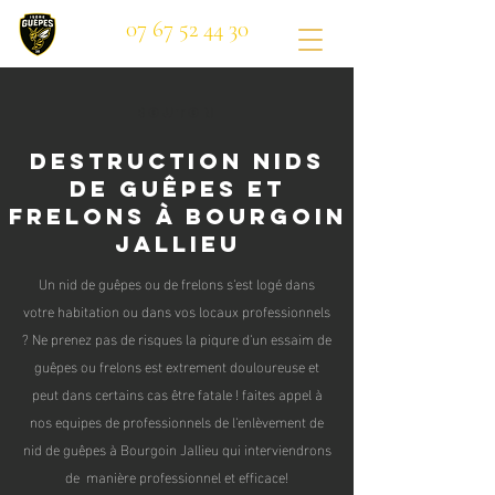
07 67 52 44 30
Bouton
Destruction nids
de guêpes et
frelons à Bourgoin
Jallieu
Un nid de guêpes ou de frelons s'est logé dans
votre habitation ou dans vos locaux professionnels
? Ne prenez pas de risques la piqure d'un essaim de
guêpes ou frelons est extrement douloureuse et
peut dans certains cas être fatale ! faites appel à
nos equipes de professionnels de l'enlèvement de
nid de guêpes à Bourgoin Jallieu qui interviendrons
de manière professionnel et efficace!