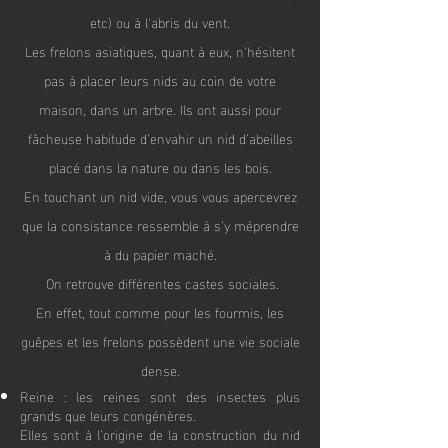
etc) ou à l'abris du vent.
Les frelons asiatiques, quant à eux, n’hésitent
pas à placer leurs nids au coin de votre
maison, dans un arbre. Ils ont aussi pour
fâcheuse habitude d’envahir un nid d’abeilles
placé dans la nature ou dans les bois.
En touchant un nid vide, vous vous apercevrez
que la consistance ressemble à s’y méprendr
e
à du papier maché.
On retrouve différentes castes sociales.
En effet, tout comme pour les fourmis, les
guêpes et les frelons possèdent une vie sociale
dense.
Reine : les reines sont des insectes plus
grands que leurs congénères.
Elles sont à l’origine de la construction du nid