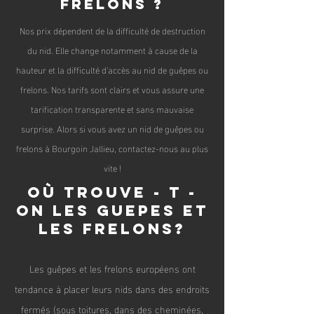
frelons ?
Nos prix dépendent de la difficulté de destruction
du nid. Elle change notamment à cause de la
hauteur et la difficulté d'accès au nid de guêpes ou
frelons. Nos tarifs sont clairs et vous assure une
tarification transparente et sans mauvaise
surprise. Alors si vous avez un nid de guêpes ou
frelons à Bourgoin Jallieu, contactez-nous au plus
vite !
Où trouve - t -
on les guepes et
les frelons?
Les guêpes et les frelons
européen
s ont
tendance à placer leurs nids dans des endroits
fermés (sous toitures, dans des cheminées,