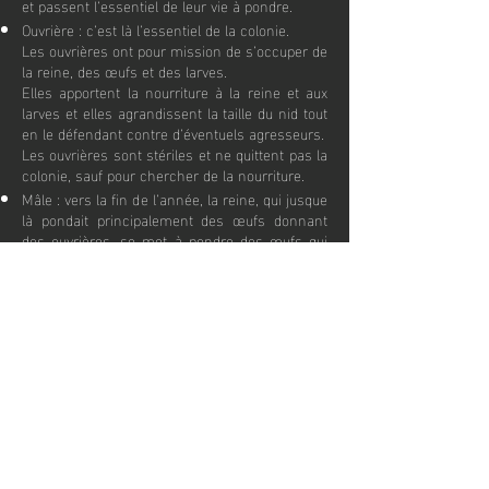
et passent l’essentiel de leur vie à pondre.
Ouvrière : c’est là l’essentiel de la colonie.
Les ouvrières ont pour mission de s’occuper de
la reine, des œufs et des larves.
Elles apportent la nourriture à la reine et aux
larves et elles agrandissent la taille du nid tout
en le défendant contre d’éventuels agresseurs.
Les ouvrières sont stériles et ne quittent pas la
colonie, sauf pour chercher de la nourriture.
Mâle : vers la fin de l’année, la reine, qui jusque
là pondait principalement des œufs donnant
des ouvrières, se met à pondre des œufs qui
donneront des mâles. Les mâles quitteront la
colonie dans le seul but de féconder une
femelle.
Femelle non stérile : comme les mâles, les
femelles non stériles viennent au monde vers
la fin de l’année. Elles quittent la colonie dans
le but de s’accoupler.
Une fois fécondées, elles passent l’hiver et
deviendront des reines au printemps.
Durant l’hiver, certaines espèces peuvent
même se cacher sous la terre.